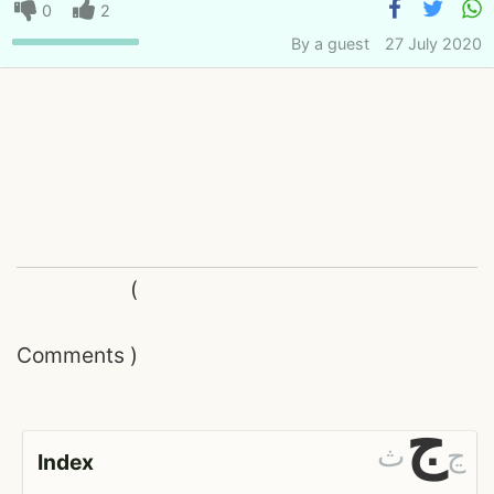
0
2
By
a guest
27 July 2020
(
Comments
)
ج
ڃ
ث
Index