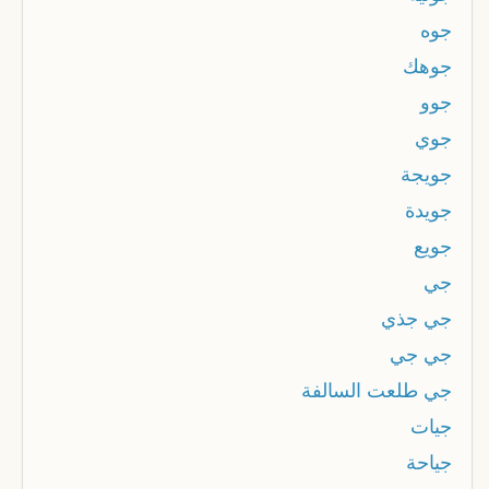
جوه
جوهك
جوو
جوي
جويجة
جويدة
جويع
جي
جي جذي
جي جي
جي طلعت السالفة
جيات
جياحة