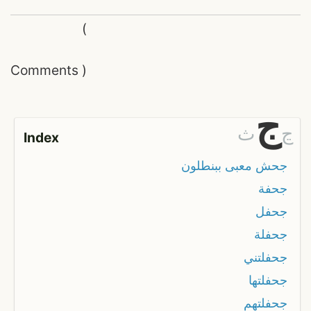
(
Comments
)
ج
ڃ
ث
Index
جحش معبى ببنطلون
جحفة
جحفل
جحفلة
جحفلتني
جحفلتها
جحفلتهم