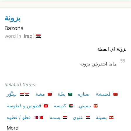
بزونة
Bazona
word in
Iraqi
بزونة اي القطة
ماما اشتريلي بزونة
Related terms:
مْشيشة
صناره
بِسّة
مشة
سِنَّوْر
بسيني
كديسة
قطوس و قطوسة
بسينة
عتوی
بسمة
قطو / قطوه
More