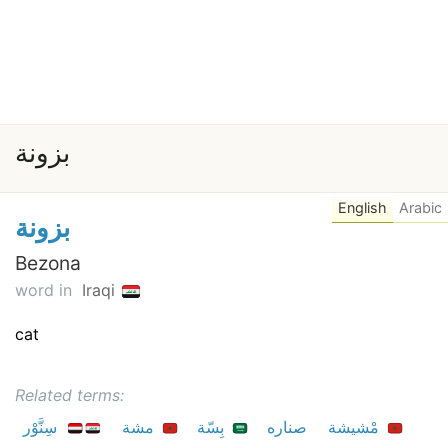
بزونة
English
Arabic
بزونة
Bezona
word in
Iraqi
cat
Related terms:
مْشيشة
صناره
بِسّة
مشة
سِنَّوْر