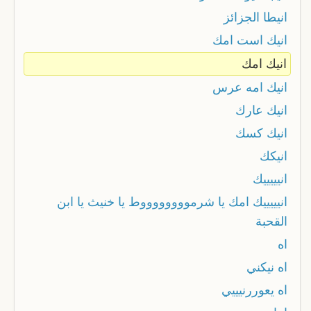
انيطا الجزائز
انيك است امك
انيك امك
انيك امه عرس
انيك عارك
انيك كسك
انيكك
انيييييك
انيييييك امك يا شرمووووووووط يا خنيث يا ابن
القحبة
اه
اه نيكني
اه يعوررنيييي