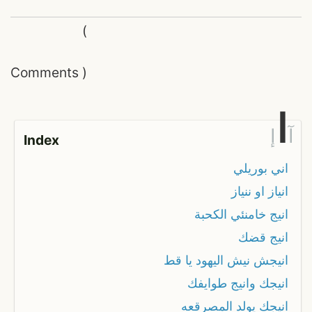
(
Comments
)
ا
آ
إ
Index
اني بوريلي
انياز او ننياز
انيج خامنئي الكحبة
انيج قضك
انيجش نيش اليهود يا قط
انيجك وانيج طوايفك
انيجك يولد المصرقعه