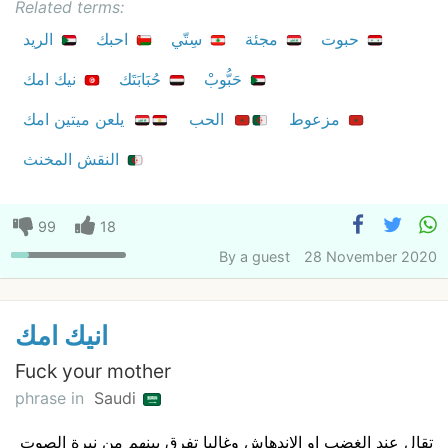
Related terms:
حبوت
مجئة
سِتّي
احبك
الريد
حَبُّوبْ
حُبَابَتَك
نيك امك
مزعوط
الحب
يلعن ميتين امك
النقش المخنث
99
18
By
a guest
28 November 2020
انيك امك
Fuck your mother
phrase in
Saudi
تقال عند الغضب او الاندهاش وغالبا تفرق بينهم من نبرة الصوت