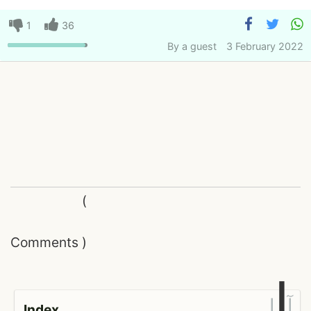
1
36
By
a guest
3 February 2022
(
Comments
)
ا
آ
إ
Index