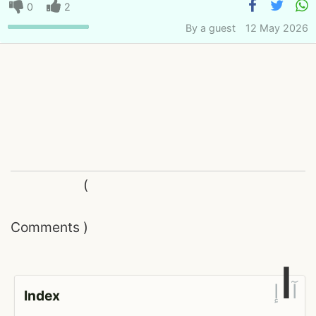
0
2
By
a guest
12 May 2026
(
Comments
)
ا
آ
إ
Index