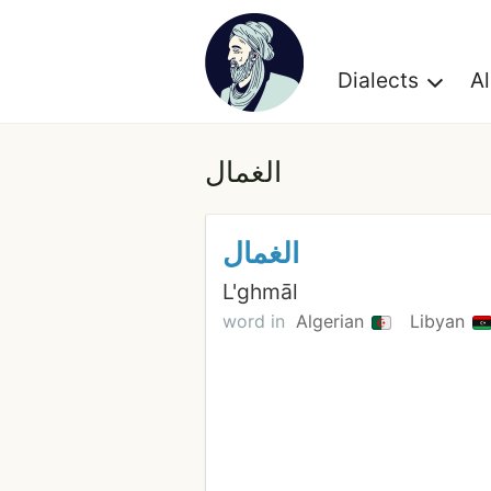
Dialects
A
الغمال
الغمال
L'ghmāl
word in
Algerian
Libyan