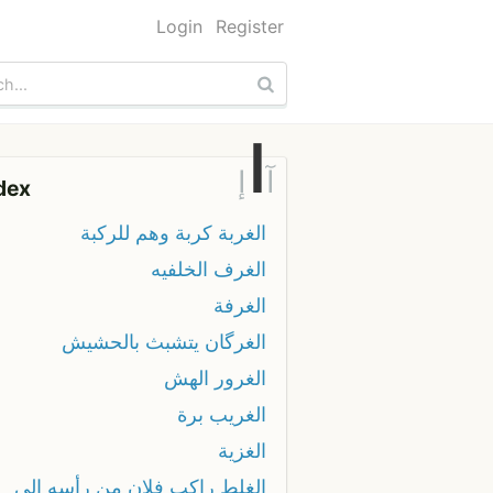
Login
Register
ا
آ
إ
dex
الغربة كربة وهم للركبة
الغرف الخلفيه
الغرفة
الغرگان يتشبث بالحشيش
الغرور الهش
الغريب برة
الغزية
الغلط راكب فلان من رأسه إلى