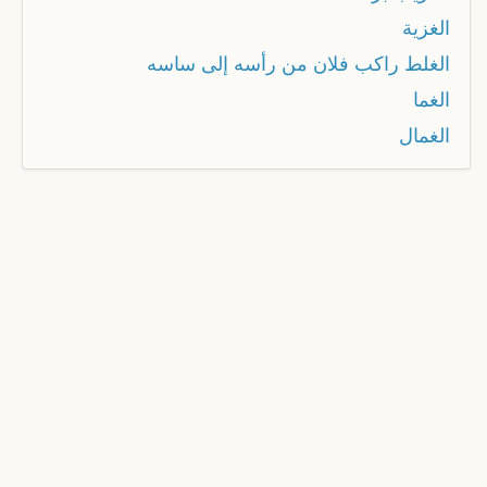
الغزية
الغلط راكب فلان من رأسه إلى ساسه
الغما
الغمال