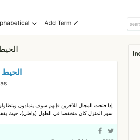
lphabetical
Add Term
الحيط
In
الحيط 
nas
إذا فتحت المجال للآخرين فإنهم سوف يتمادون ويتطاولو
سور المنزل كان منخفضا في الطول (واطي)، حيث يقفز (