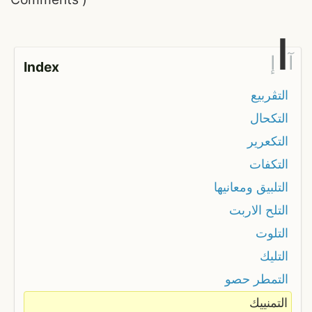
ا
آ
إ
Index
التڨربيع
التكحال
التكعرير
التكفات
التلبيق ومعانيها
التلح الاربت
التلوت
التليك
التمطر حصو
التمنييك