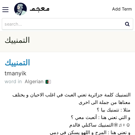
Add Term
التمنييك
التمنييك
tmanyik
word in
Algerian
التمنييك كلمة جزائرية تعني العبث في اغلب الاحيان و يختلف
معناها من جملة الى اخرى
مثلا : تتمنيك بيا ؟
و التي تعني هنا : أتعبث معي ؟
☺♀♫☼التمنييك ساكنلي فالدم
و تعني هنا : المرح و اللهو يسكن في دمي