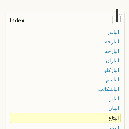
ا
آ
إ
Index
البابور
البارحة
البارحه
البازان
البازكلو
الباسم
الباشكاتب
الباير
الببان
البتاع
البجر