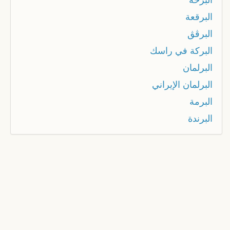
البرقعة
البرڨڨ
البركة في راسك
البرلمان
البرلمان الإيراني
البرمة
البرندة