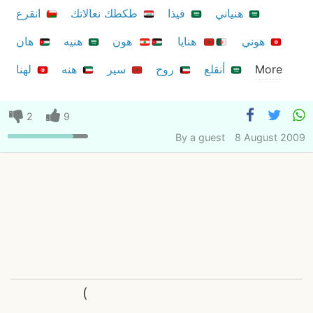
هنياني
فيذا
طكطك نعالاتك
انقرع
هوني
هنايا
هون
هنيه
هان
More
أنقلع
روح
سير
هنه
لهنا
2
9
By
a guest
8 August 2009
(