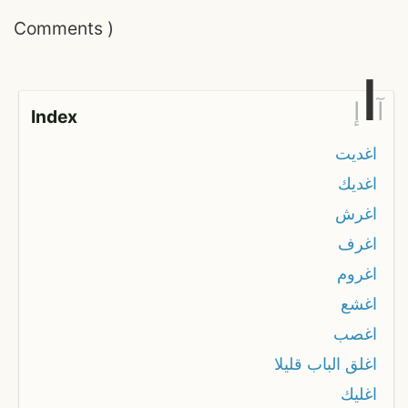
Comments
)
ا
آ
إ
Index
اغديت
اغديك
اغرش
اغرف
اغروم
اغشع
اغصب
اغلق الباب قليلا
اغليك