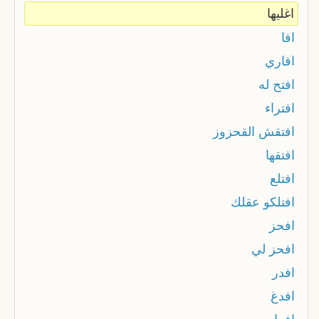
اغليها
افا
افاري
افتح له
افتراء
افتقش القحزوز
افتقها
افتلع
افتلكو عقلك
افحز
افحز لي
افدر
افدغ