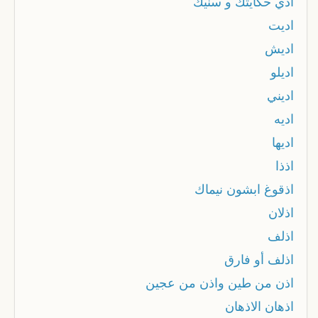
ادي حكايتك و سنيك
اديت
اديش
اديلو
اديني
اديه
اديها
اذذا
اذقوغ ابشون نيماك
اذلان
اذلف
اذلف أو فارق
اذن من طين واذن من عجين
اذهان الاذهان