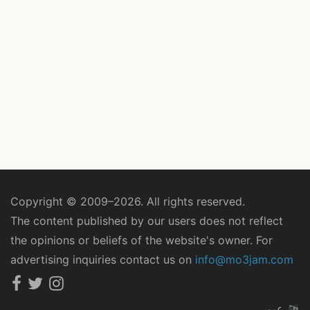
Copyright © 2009–2026. All rights reserved.
The content published by our users does not reflect
the opinions or beliefs of the website's owner. For
advertising inquiries contact us on
info@mo3jam.com
عربي