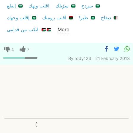
سردح
سرّيلك
اقلب ويهك
إنقلع
ديقاج
طير!
اقلب زومتك
إقلب وجهك
More
انكب من قدامي
4
7
By
rody123
21 February 2013
(