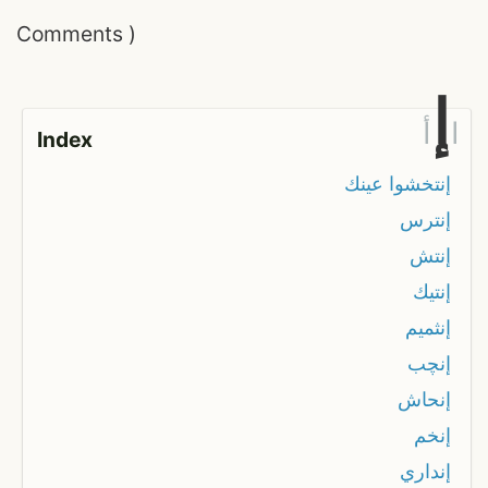
Comments
)
إ
ا
أ
Index
إنتخشوا عينك
إنترس
إنتش
إنتيك
إنثميم
إنچب
إنحاش
إنخم
إنداري