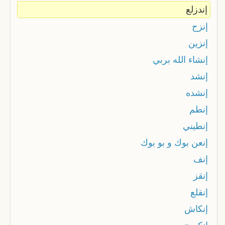
إندزلع
إنزح
إنزين
إنشاء الله بربي
إنشد
إنشده
إنطم
إنطيني
إنعن بوك و بو بوك
إنف
إنقز
إنقلع
إنكاش