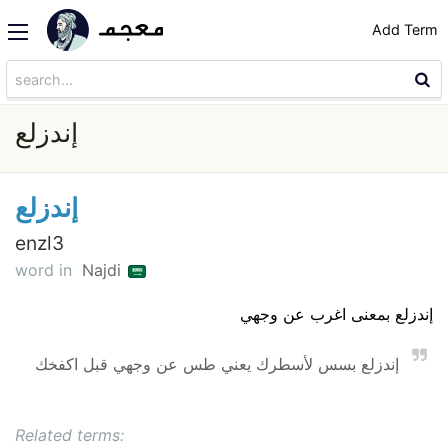
Add Term
إندزلع
إندزلع
enzl3
word in
Najdi
إندزلع بمعنى اغرب عن وجهي
إندزلع بسس لأسطرك يعني طس عن وجهي قبل اكفخك
Related terms: