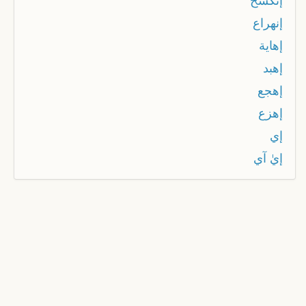
إنكسح
إنهراع
إهاية
إهبد
إهجع
إهزع
إي
إيٰ آي