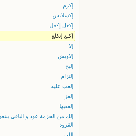
إكرم
إكسلانس
إكعل إكعل
إكلع إنكلع
إلا
إلاويش
إلبخ
إلتزام
إلعب عليه
إلفز
إلفقيها
إلك من الحزمة عود و الباقي ينتعو
القرود
إللي