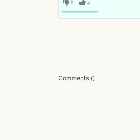
0
4
Comments
(
)