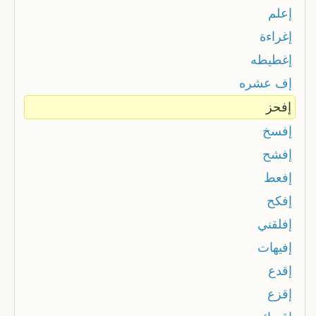
إعلم
إغراءة
إغطيطه
إف عشره
إفحز
إفسخ
إفشح
إفعط
إفكح
إفلقني
إفيهات
إقدع
إقزع