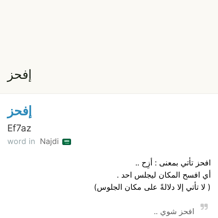
إفحز
إفحز
Ef7az
word in
Najdi
افحز تأتي بمعنى : أزِح ..
أي افسح المكان ليجلس احد .
( لا تأتي إلا دلالةً على مكان الجلوس)
افحز شوي ..