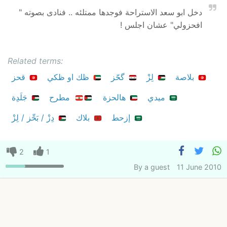
دخل ابو سعد الاستراحة فوجدها ممتلئه .. فنادى بصوته "
افحزولي" عشان اجلس !
Related terms:
بلاصة
لِزْ
گحّز
ظك او ظكي
قحز
ميدي
هالحزة
مطرح
جَلَدِة
إزحط
بلاك
دِزْ / بَحِّز / لِزْ
2
1
By
a guest
11 June 2010