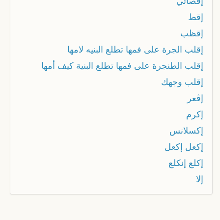
إقصائي
إقط
إقظب
إقلب الجرة على فمها تطلع البنيه لامها
إقلب الطنجرة على فمها تطلع البنية كيف أمها
إقلب وجهك
إڨعر
إكرم
إكسلانس
إكعل إكعل
إكلع إنكلع
إلا