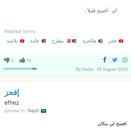
أي : أفسِح قليلاً ،
Related terms:
قحز
هالحزة
مطرح
جَلَدِة
بلاصة
2
12
By
Huda
18 August 2010
إفحز
efhez
phrase in
Najdi
افسح لي مكان