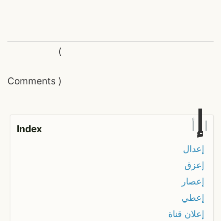
(
Comments
)
إ
ا
أ
Index
إعدال
إعزق
إعصار
إعطي
إعلان قناة