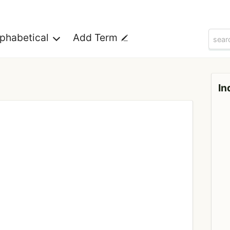
lphabetical
Add Term
In