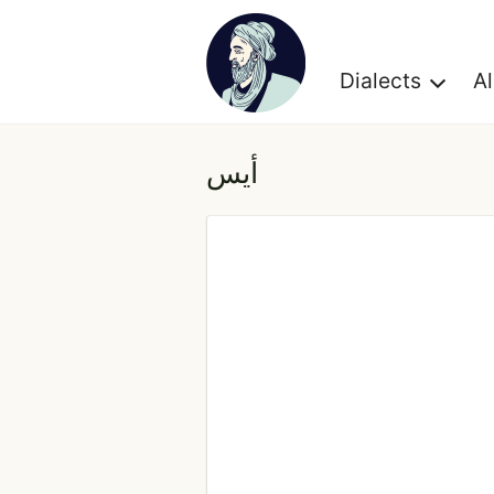
Dialects
A
أيس