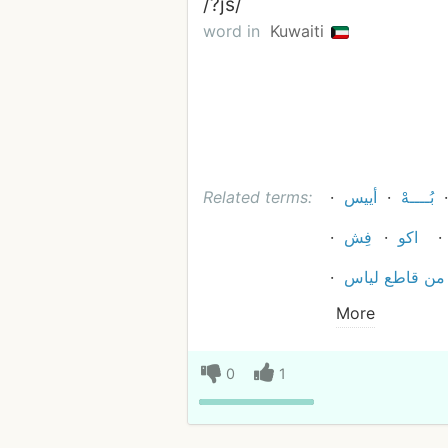
/?‏js/
word in
Kuwaiti
بُــــهْ
أييس
Related terms:
اكو
فِش
 من قاطع لياس
More
0
1