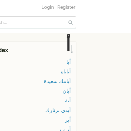
Login
Register
أ
إ
dex
أيا
أياباه
أيامك سعيدة
أيان
أية
أيدي بزنارك
أير
أيرب