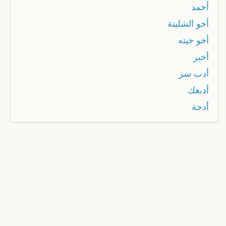
أخمد
أخو الشليتة
أخو خيته
أخير
أدب سز
أدبغك
أدحة