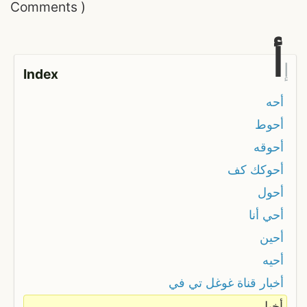
Comments
)
أ
إ
Index
أحه
أحوط
أحوقه
أحوكك كف
أحول
أحي أنا
أحين
أحيه
أخبار قناة غوغل تي في
أخبل