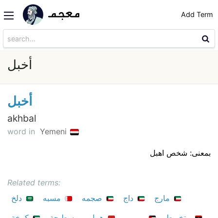
Add Term
أخبل
أخبل
akhbal
word in
Yemeni
بمعنى: شخص اهبل
Related terms:
مارج
داج
صجمه
مسبه
دلخ
متخريط
مورور
هبيل
مسطيجة
كمخة