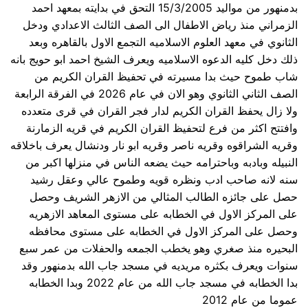
بدمنهور من مواليد 15/3/2005 التحق في بدايته بمعهد احمد
الزمراني منذ رياض الاطفال الى الصف الثالث الاعدادي ودخل
الثانوي في معهد العلوم الاسلاميه التجمع الاول بالقاهره وبعد
ذلك دخل كليه الدعوه الاسلاميه ويعرف الشيخ احمد ابو حويج بانه
شاب طموح حيث بدا مسيرته في تحفيظ القران الكريم من
الصف الثاني الثانوي وهو الان في عام 2026 في الفرقة الرابعة
ولا زال يحفظ القران الكريم لدار فجر القران في قرى متعدده
وافتتح اكثر من فرع لتحفيظ القران الكريم في قريه الزمارنة
وقريه الشراقوه وقريه ناصر وقريه ابو نار ودنشال يعرف باخلاقه
النبيله وبادبه وباحترامه حيث يضعه الناس في منزلها اكبر من
سنه لانه صاحب ادب ونظره قويه وطموح عالي وعقل رشيد
حصل على جائزه الطالب المثالي من الازهر الشريف وحصل
على المركز الاول في الخطابه على مستوى المعاهد الازهريه
وحصل على المركز الاول في الخطابه على مستوى محافظه
البحيره منذ صغري وهو يخطب الجمعه والحفلات من عمر سبع
سنوات ويعرف بكثره مريديه في مسجد جاب الله بدمنهور وقد
بدا الخطابه في مسجد جاب الله من عام 2022 وبدا الخطابه
عموما من عام 2012