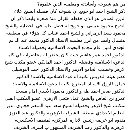
من هم شيوخه وأساتذته ومعلميه الذين علموه؟
ذكر الشيخ احمد ابو حويج ان شيوخه كان فضيله الشيخ علاء
الدين الصافي هو الذي حفظه القران منذ صغره وايضا ذكر ان
الشيخ محمود عيسى ابو حويج له فضل عليه في الخطابه والشيخ
محمود سعد الزمراني والشيخ احمد عقاب كل هؤلاء في منطقته
بدنشال وايضا من ابرز معلميه الاستاذ الدكتور محمد عبد الدايم
الجندي امين عام مجمع البحوث الاسلاميه وفضيله الاستاذ
الدكتور احمد عمر هاشم حيث كان يحضر له محاضراته في كليه
الدعوه الاسلاميه وفضيله الدكتور احمد المالكي عضو مكتب شيخ
الازهر وخطيب الجامع الازهر والاستاذ الدكتور احمد البوصيلي
عضو هيئه التدريس بكليه الدعوه الاسلاميه والاستاذ الدكتور
جمال فاروق الاستاذ المتفرغ بكليه الدعوه الاسلاميه والاستاذ
الدكتور صابر احمد طه والدكتور محمود الأبيدي امام مسجد
عمرو بن العاص والشيخ عماد فتحي الازهري عضو المكتب الفني
لمكتب شيخ الازهر وفضيله الشيخ سعد عبد المنعم حجازي مدير
التعليم الاعدادي بمنطقه الشرقيه الازهريه والدكتور عبد العزيز
مندوه ابو خزيمه رئيس الاداره المركزيه لمنطقه الاسكندريه
الازهريه والدكتور رضا الشريف المشهور ب اشرف الشريف