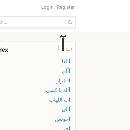
Login
Register
آ
ب
ا
dex
آ لعا
آآآي
آا فرار
آااه يا كسي
آب اللهاب
آتاي
آجونس
آجي