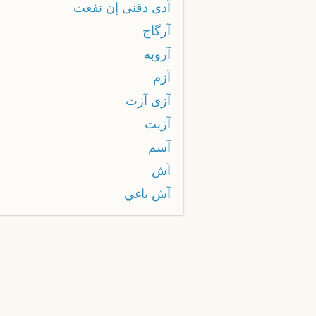
آدى دقنى إن نفعت
آرگاج
آروبه
آزم
آزى آزت
آزيت
آسم
آش
آش باغي