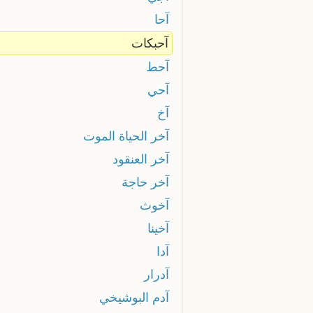
آحا
آحبكات
آحط
آحي
آخ
آخر الحياة الموت
آخر العنقود
آخر حاجة
آخوث
آخينا
آدا
آدرار
آدم البوشيخي