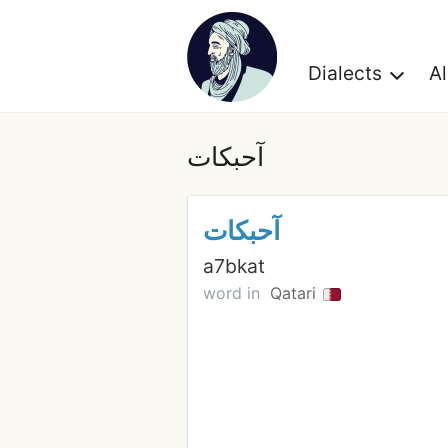
Dialects
A
آحبكات
آحبكات
a7bkat
word in
Qatari