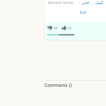
نْبْغيك
اغاتي
Related terms:
كِذيَهْ
19
15
Comments
(
)