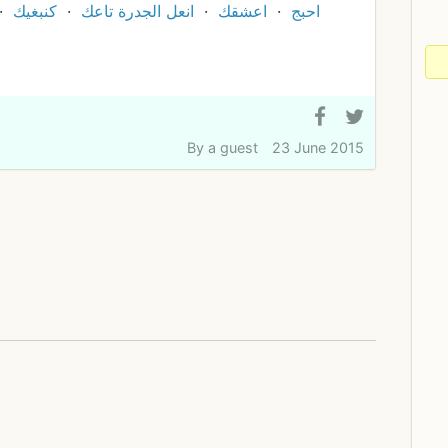
احبج
اعشقك
انعل الجدرة تاعك
كنبغيك
By
a guest
23 June 2015