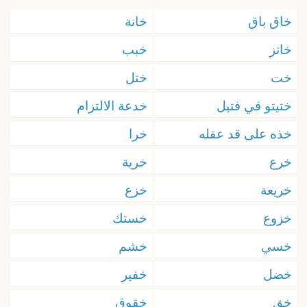
خاق باق
خانة
خانز
خبب
خت
ختل
ختيتو في فتيل
خدعة الالتزام
خذه على قد عقله
خرا
خرع
خرية
خريعة
خزع
خزوع
خستك
خسي
خشم
خضل
خفير
خق
خقوق