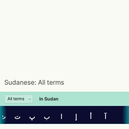
Sudanese: All terms
in Sudan
آ
أ
إ
ا
ب
پ
ت
ث