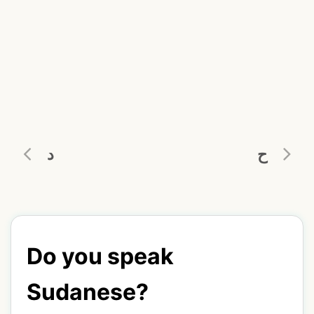
ح
د
Do you speak
Sudanese?