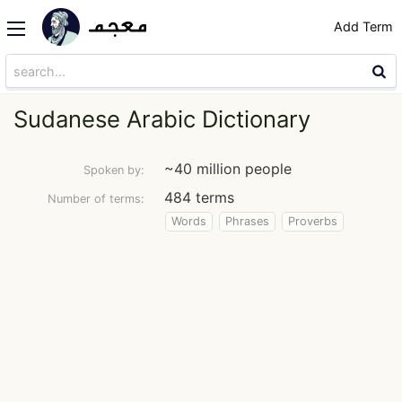
Add Term
Sudanese Arabic Dictionary
~40 million people
Spoken by:
484 terms
Number of terms:
Words
Phrases
Proverbs