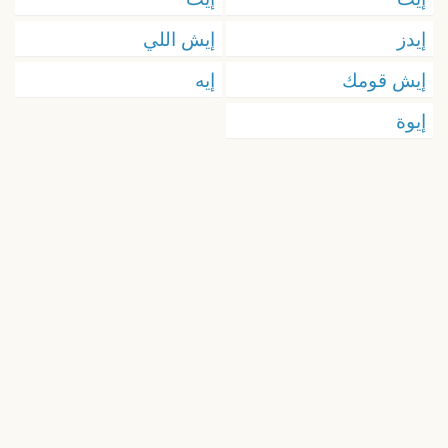
إيدز
إيش اللي
إيش قومك
إيه
إيوة