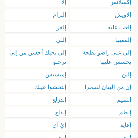
إكسلانس
إلا
إلاويش
إلتزام
إلعب عليه
إلفز
إلفقيها
إللي
إلي على راصو بطحة
إلي يجيك أحسن من إلي
يحسس عليها
ترحلو
إلين
إمبسبس
إن من البيان لسحرا
إنتخشوا عينك
إنثميم
إندزلع
إنطم
إنقلع
إهاية
إيٰ آي
إيت
إيث