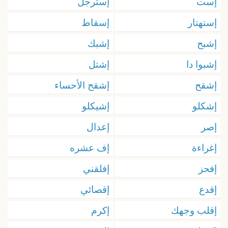
إست
إسترجل
إستهتار
إسقاط
إشبح
إشبك
إشبوا دا
إشتل
إشقح
إشقح الأحساء
إشكلو
إشيكلو
إصر
إعدال
إغراءة
إف عشره
إفحز
إفلقني
إقدع
إقصائي
إقلب وجهك
إكرم