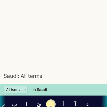
Saudi: All terms
in Saudi
ء
آ
أ
إ
ئ
ا
ب
پ