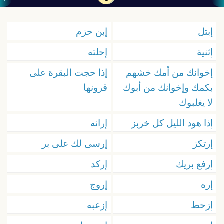
إبتل
إبن حزم
إثنية
إحلته
إخوانك من أمك خشهم
إذا حجت البقرة على
بكمك وإخوانك من أبوك
قرونها
لا يغلبوك
إذا هود الليل كل خربز
إرانه
إرتكز
إرسى لك على بر
إرفع بريك
إركد
إره
إروج
إزحط
إزعبه